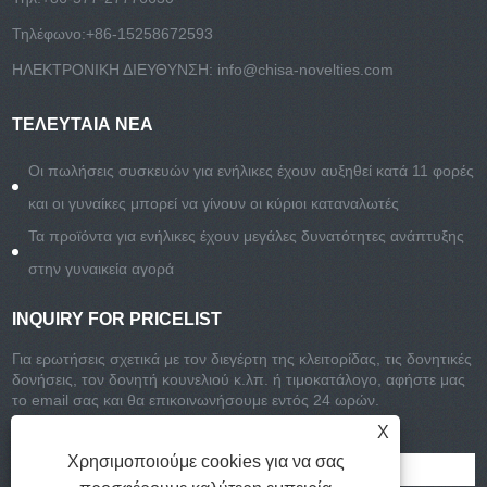
Τηλέφωνο:
+86-15258672593
ΗΛΕΚΤΡΟΝΙΚΗ ΔΙΕΥΘΥΝΣΗ:
info@chisa-novelties.com
ΤΕΛΕΥΤΑΊΑ ΝΈΑ
Οι πωλήσεις συσκευών για ενήλικες έχουν αυξηθεί κατά 11 φορές
και οι γυναίκες μπορεί να γίνουν οι κύριοι καταναλωτές
Τα προϊόντα για ενήλικες έχουν μεγάλες δυνατότητες ανάπτυξης
στην γυναικεία αγορά
INQUIRY FOR PRICELIST
Για ερωτήσεις σχετικά με τον διεγέρτη της κλειτορίδας, τις δονητικές
δονήσεις, τον δονητή κουνελιού κ.λπ. ή τιμοκατάλογο, αφήστε μας
το email σας και θα επικοινωνήσουμε εντός 24 ωρών.
X
Χρησιμοποιούμε cookies για να σας