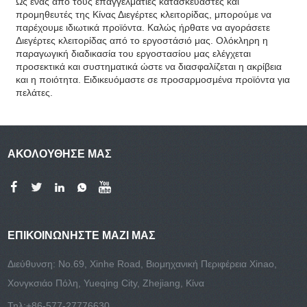
Ως ένας από τους επαγγελματίες κατασκευαστές και
προμηθευτές της Κίνας Διεγέρτες κλειτορίδας, μπορούμε να
παρέχουμε ιδιωτικά προϊόντα. Καλώς ήρθατε να αγοράσετε
Διεγέρτες κλειτορίδας από το εργοστάσιό μας. Ολόκληρη η
παραγωγική διαδικασία του εργοστασίου μας ελέγχεται
προσεκτικά και συστηματικά ώστε να διασφαλίζεται η ακρίβεια
και η ποιότητα. Ειδικευόμαστε σε προσαρμοσμένα προϊόντα για
πελάτες.
ΑΚΟΛΟΥΘΗΣΕ ΜΑΣ
ΕΠΙΚΟΙΝΩΝΉΣΤΕ ΜΑΖΊ ΜΑΣ
Διεύθυνση: No.69, Xinhe Road, Βιομηχανική Περιφέρεια Xinao,
Χονγκσιάο Πόλη, Yueqing City, Zhejiang, Κίνα
Τηλ:
+86-577-27776630