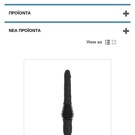
ΠΡΟΪΌΝΤΑ
ΝΈΑ ΠΡΟΪΌΝΤΑ
View as