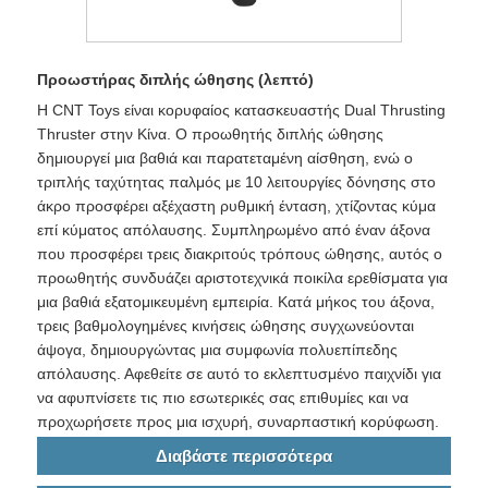
Προωστήρας διπλής ώθησης (λεπτό)
Η CNT Toys είναι κορυφαίος κατασκευαστής Dual Thrusting
Thruster στην Κίνα. Ο προωθητής διπλής ώθησης
δημιουργεί μια βαθιά και παρατεταμένη αίσθηση, ενώ ο
τριπλής ταχύτητας παλμός με 10 λειτουργίες δόνησης στο
άκρο προσφέρει αξέχαστη ρυθμική ένταση, χτίζοντας κύμα
επί κύματος απόλαυσης. Συμπληρωμένο από έναν άξονα
που προσφέρει τρεις διακριτούς τρόπους ώθησης, αυτός ο
προωθητής συνδυάζει αριστοτεχνικά ποικίλα ερεθίσματα για
μια βαθιά εξατομικευμένη εμπειρία. Κατά μήκος του άξονα,
τρεις βαθμολογημένες κινήσεις ώθησης συγχωνεύονται
άψογα, δημιουργώντας μια συμφωνία πολυεπίπεδης
απόλαυσης. Αφεθείτε σε αυτό το εκλεπτυσμένο παιχνίδι για
να αφυπνίσετε τις πιο εσωτερικές σας επιθυμίες και να
προχωρήσετε προς μια ισχυρή, συναρπαστική κορύφωση.
Διαβάστε περισσότερα