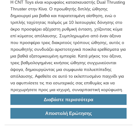
Η CNT Toys είναι κορυφαίος κατασκευαστής Dual Thrusting
Thruster στην Κίνα. Ο προωθητής διπλής ώθησης
δημιουργεί μια βαθιά και παρατεταμένη αίσθηση, ενώ ο
τριπλής ταχύτητας παλμός με 10 λειτουργίες δόνησης στο
άκρο προσφέρει αξέχαστη ρυθμική ένταση, χτίζοντας κύμα
επί κύματος απόλαυσης. Συμπληρωμένο από έναν άξονα
που προσφέρει τρεις διακριτούς τρόπους ώθησης, αυτός ο
προωθητής συνδυάζει αριστοτεχνικά ποικίλα ερεθίσματα για
μια βαθιά εξατομικευμένη εμπειρία. Κατά μήκος του άξονα,
τρεις βαθμολογημένες κινήσεις ώθησης συγχωνεύονται
άψογα, δημιουργώντας μια συμφωνία πολυεπίπεδης
απόλαυσης. Αφεθείτε σε αυτό το εκλεπτυσμένο παιχνίδι για
να αφυπνίσετε τις πιο εσωτερικές σας επιθυμίες και να
προχωρήσετε προς μια ισχυρή, συναρπαστική κορύφωση.
Διαβάστε περισσότερα
Αποστολή Ερώτησης