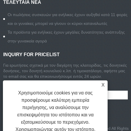
ΤΕΛΕΥΤΑΊΑ ΝΈΑ
Οι πωλήσεις συσκευών για ενήλικες έχουν αυξηθεί κατά 11 φορές
και οι γυναίκες μπορεί να γίνουν οι κύριοι καταναλωτές
Τα προϊόντα για ενήλικες έχουν μεγάλες δυνατότητες ανάπτυξης
στην γυναικεία αγορά
INQUIRY FOR PRICELIST
Για ερωτήσεις σχετικά με τον διεγέρτη της κλειτορίδας, τις δονητικές
δονήσεις, τον δονητή κουνελιού κ.λπ. ή τιμοκατάλογο, αφήστε μας
το email σας και θα επικοινωνήσουμε εντός 24 ωρών.
X
Χρησιμοποιούμε cookies για να σας
προσφέρουμε καλύτερη εμπειρία
περιήγησης, να αναλύσουμε την
επισκεψιμότητα του ιστότοπου και να
εξατομικεύσουμε το περιεχόμενο.
Πνευματικά δικαιώματα © 2021-2022 Ομάδα Chisa Limited All Rights
Χρησιμοποιώντας αυτόν τον ιστότοπο,