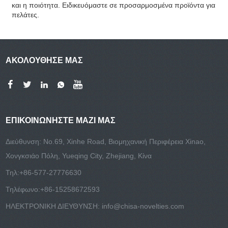
και η ποιότητα. Ειδικευόμαστε σε προσαρμοσμένα προϊόντα για
πελάτες.
ΑΚΟΛΟΥΘΗΣΕ ΜΑΣ
ΕΠΙΚΟΙΝΩΝΉΣΤΕ ΜΑΖΊ ΜΑΣ
Διεύθυνση: No.69, Xinhe Road, Βιομηχανική Περιφέρεια Xinao,
Χονγκσιάο Πόλη, Yueqing City, Zhejiang, Κίνα
Τηλ:
+86-577-27776630
Τηλέφωνο:
+86-15258672593
ΗΛΕΚΤΡΟΝΙΚΗ ΔΙΕΥΘΥΝΣΗ:
info@chisa-novelties.com