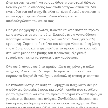
ιδιωτική σας περιοχή και να σας δώσει πρωτοφανή διέγερση.
Ιδανικό για τους οπαδούς των σταθερότερων στύσεων. Δεν
είναι μόνο ένα σεξ παιχνίδι, αλλά και ένας ιδανικός συνεργάτης
για να εξερευνήσετε ιδιωτική διασκέδαση και να
απελευθερώσετε τον εαυτό σας.
Οδηγίες για χρήση: Πρώτον, πλύνετε και απολύστε το προϊόν
και στεγνώστε με μια πετσέτα. Εφαρμόστε μια γενναιόδωρη
ποσότητα λιπαντικού στον άξονα και δακτυλίους για ομαλή
εφαρμογή. Σύρετε το δακτύλιο του κόκορα γύρω από τη βάση
της στύσης σας και ενεργοποιήστε το προϊόν με τα κουμπιά
στο κάτω μέρος της βάσης του προϊόντος, εξαιρετική
ευχαρίστηση μέχρι να φτάσετε στην κορύφωση.
Όλα αυτά κάνουν αυτό το προϊόν τέλειο όχι μόνο για σόλο
παιχνίδι, αλλά και για ζευγάρια. Τα αρσενικά μπορούν να
φορούν το δαχτυλίδι ενώ έχουν σεξουαλική επαφή με εραστές.
Ως κατασκευαστής σε αυτή τη βιομηχανία παιχνιδιών σεξ για
σχεδόν μια δεκαετία, έχουμε μια μεγάλη ομάδα που εργάζεται
για το σχεδιασμό και κάνει το προϊόν πραγματικό κατάλληλο για
γυναίκες με διαφορετικές ανάγκες. Συνδυάζουμε διαφορετικές
λειτουργίες και δημιουργούμε πιο διαφορετικά σχήματα. Και
είμαστε πολύ καλοί στο ODM, εφ 'όσον υπάρχει ιδέα/σκέψεις,