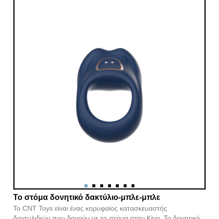
Το στόμα δονητικό δακτύλιο-μπλε-μπλε
Το CNT Toys είναι ένας κορυφαίος κατασκευαστής
δαχτυλιδιών που δονούν με το στόμα στην Κίνα. Το δονητικό