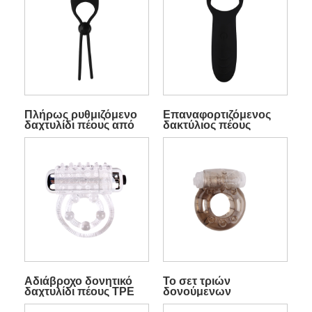
Πλήρως ρυθμιζόμενο
Επαναφορτιζόμενος
δαχτυλίδι πέους από
δακτύλιος πέους
σιλικόνη
σιλικόνης με 10
λειτουργίες δόνησης
Αδιάβροχο δονητικό
Το σετ τριών
δαχτυλίδι πέους TPE
δονούμενων
δαχτυλιδιών