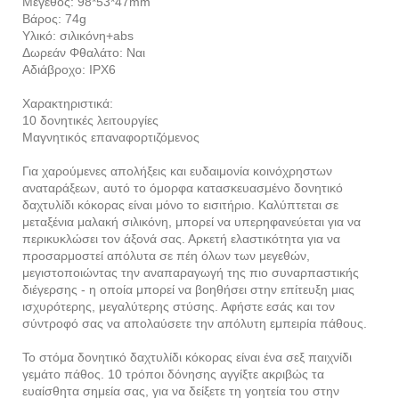
Μέγεθος: 98*53*47mm
Βάρος: 74g
Υλικό: σιλικόνη+abs
Δωρεάν Φθαλάτο: Ναι
Αδιάβροχο: IPX6
Χαρακτηριστικά:
10 δονητικές λειτουργίες
Μαγνητικός επαναφορτιζόμενος
Για χαρούμενες απολήξεις και ευδαιμονία κοινόχρηστων
αναταράξεων, αυτό το όμορφα κατασκευασμένο δονητικό
δαχτυλίδι κόκορας είναι μόνο το εισιτήριο. Καλύπτεται σε
μεταξένια μαλακή σιλικόνη, μπορεί να υπερηφανεύεται για να
περικυκλώσει τον άξονά σας. Αρκετή ελαστικότητα για να
προσαρμοστεί απόλυτα σε πέη όλων των μεγεθών,
μεγιστοποιώντας την αναπαραγωγή της πιο συναρπαστικής
διέγερσης - η οποία μπορεί να βοηθήσει στην επίτευξη μιας
ισχυρότερης, μεγαλύτερης στύσης. Αφήστε εσάς και τον
σύντροφό σας να απολαύσετε την απόλυτη εμπειρία πάθους.
Το στόμα δονητικό δαχτυλίδι κόκορας είναι ένα σεξ παιχνίδι
γεμάτο πάθος. 10 τρόποι δόνησης αγγίξτε ακριβώς τα
ευαίσθητα σημεία σας, για να δείξετε τη γοητεία του στην