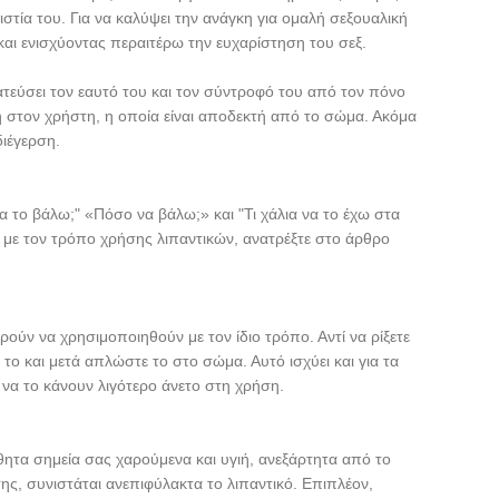
στία του. Για να καλύψει την ανάγκη για ομαλή σεξουαλική
αι ενισχύοντας περαιτέρω την ευχαρίστηση του σεξ.
ατεύσει τον εαυτό του και τον σύντροφό του από τον πόνο
ση στον χρήστη, η οποία είναι αποδεκτή από το σώμα. Ακόμα
διέγερση.
α το βάλω;" «Πόσο να βάλω;» και "Τι χάλια να το έχω στα
 με τον τρόπο χρήσης λιπαντικών, ανατρέξτε στο άρθρο
ρούν να χρησιμοποιηθούν με τον ίδιο τρόπο. Αντί να ρίξετε
 το και μετά απλώστε το στο σώμα. Αυτό ισχύει και για τα
 να το κάνουν λιγότερο άνετο στη χρήση.
σθητα σημεία σας χαρούμενα και υγιή, ανεξάρτητα από το
ς, συνιστάται ανεπιφύλακτα το λιπαντικό. Επιπλέον,