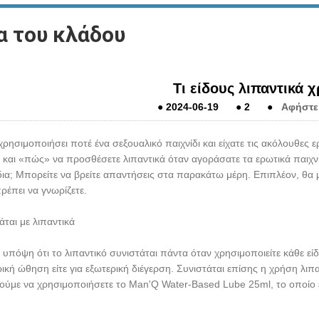
α του κλάδου
Τι είδους λιπαντικά χ
●
2024-06-19
●
2
●
Αφήστε
χρησιμοποιήσει ποτέ ένα σεξουαλικό παιχνίδι και είχατε τις ακόλουθες 
» και «πώς» να προσθέσετε λιπαντικά όταν αγοράσατε τα ερωτικά παιχνί
δια; Μπορείτε να βρείτε απαντήσεις στα παρακάτω μέρη. Επιπλέον, θα 
πρέπει να γνωρίζετε.
άται με λιπαντικά
 υπόψη ότι το λιπαντικό συνιστάται πάντα όταν χρησιμοποιείτε κάθε είδου
ική ώθηση είτε για εξωτερική διέγερση. Συνιστάται επίσης η χρήση λιπ
ούμε να χρησιμοποιήσετε το Man'Q Water-Based Lube 25ml, το οποίο εί