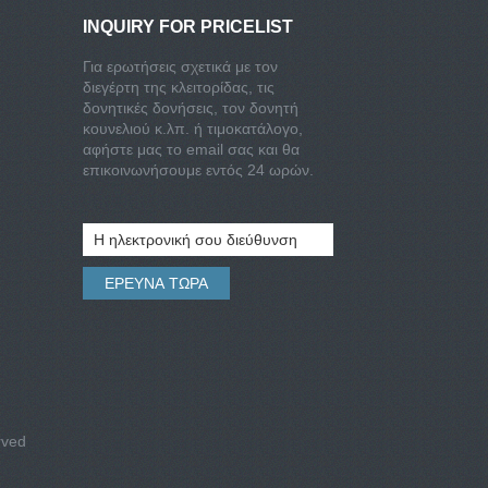
INQUIRY FOR PRICELIST
Για ερωτήσεις σχετικά με τον
διεγέρτη της κλειτορίδας, τις
δονητικές δονήσεις, τον δονητή
κουνελιού κ.λπ. ή τιμοκατάλογο,
αφήστε μας το email σας και θα
επικοινωνήσουμε εντός 24 ωρών.
rved