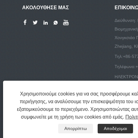
ΑΚΟΛΟΥΘΗΣΕ ΜΑΣ
ΕΠΙΚΟΙΝ
Διεύθυνση: 
Βιομηχανική
Χονγκσιάο Π
Zhejiang, Κ
Τηλ:
+86-57
Τηλέφωνο:
+
ΗΛΕΚΤΡΟΝΙ
info@chisa-
Χρησιμοποιούμε cookies για να σας προσφέρουμε καλ
περιήγησης, να αναλύσουμε την επισκεψιμότητα του ι
εξατομικεύσουμε το περιεχόμενο. Χρησιμοποιώντας αυτ
συμφωνείτε με τη χρήση των cookies από εμάς.
Πολιτ
Πνε
Απορρίπτω
Αποδέχομαι