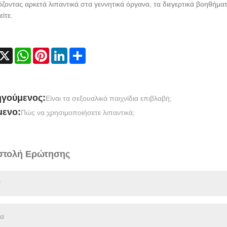
ζοντας αρκετά λιπαντικά στα γεννητικά όργανα, τα διεγερτικά βοηθήμ
ίτε.
acebook
X
WhatsApp
Pinterest
LinkedIn
Share
γούμενος:
Είναι τα σεξουαλικά παιχνίδια επιβλαβή;
ενο:
Πώς να χρησιμοποιήσετε λιπαντικά;
τολή Ερώτησης