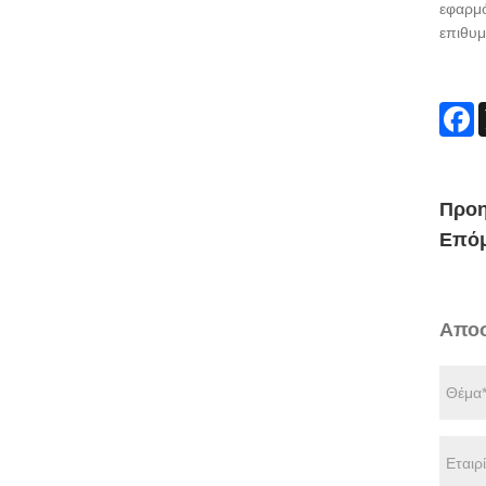
εφαρμό
επιθυμε
F
Προη
Επόμ
Αποσ