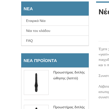
ΝΈΑ
Νέ
Εταιρικά Νέα
Νέα του κλάδου
FAQ
Έχετε 
«γιατί
παιχνί
ΝΈΑ ΠΡΟΪΌΝΤΑ
και τι 
Προωστήρας διπλής
Συνιστ
ώθησης (λεπτό)
Λάβετε
εσωτερ
συνιστ
Προωστήρας διπλής