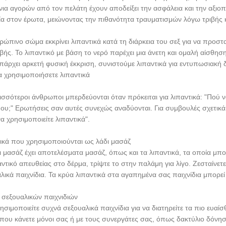
νια αγορών από τον πελάτη έχουν αποδείξει την ασφάλεια και την αξιοπι
ία στον έρωτα, μειώνοντας την πιθανότητα τραυματισμών λόγω τριβής κ
ρώπινο σώμα εκκρίνει λιπαντικά κατά τη διάρκεια του σεξ για να προστ
ιβής. Το λιπαντικό με βάση το νερό παρέχει μια άνετη και ομαλή αίσθη
υπάρχει αρκετή φυσική έκκριση, συνιστούμε λιπαντικά για εντυπωσιακή 
 χρησιμοποιήσετε λιπαντικά
ισσότεροι άνθρωποι μπερδεύονται όταν πρόκειται για λιπαντικά: "Πού ν
μου;" Ερωτήσεις σαν αυτές συνεχώς αναδύονται. Για συμβουλές σχετικά
α χρησιμοποιείτε λιπαντικά".
ικά που χρησιμοποιούνται ως λάδι μασάζ
ι μασάζ έχει αποτελέσματα μασάζ, όπως και τα λιπαντικά, τα οποία μπο
αντικό απευθείας στο δέρμα, τρίψτε το στην παλάμη για λίγο. Ζεσταίνετε
λικά παιχνίδια. Τα κρύα λιπαντικά στα αγαπημένα σας παιχνίδια μπορεί
σεξουαλικών παιχνιδιών
ησιμοποιείτε συχνά σεξουαλικά παιχνίδια για να διατηρείτε τα πιο ευαί
που κάνετε μόνοι σας ή με τους συνεργάτες σας, όπως δακτύλιο δόνηση