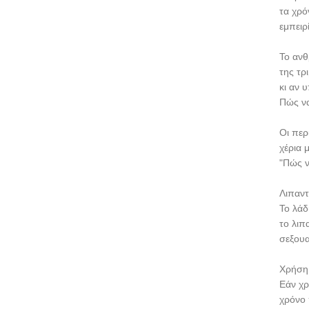
τα χρό
εμπειρ
Το ανθ
της τρ
κι αν 
Πώς να
Οι περ
χέρια 
"Πώς ν
Λιπαντ
Το λάδ
το λιπ
σεξουα
Χρήση 
Εάν χρ
χρόνο 