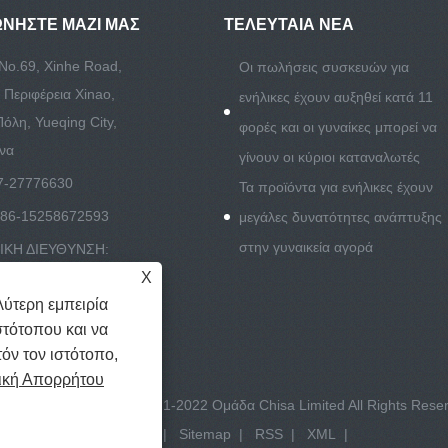
ΩΝΉΣΤΕ ΜΑΖΊ ΜΑΣ
ΤΕΛΕΥΤΑΊΑ ΝΈΑ
No.69, Xinhe Road,
Οι πωλήσεις συσκευών για
 Περιφέρεια Xinao,
ενήλικες έχουν αυξηθεί κατά 11
όλη, Yueqing City,
φορές και οι γυναίκες μπορεί να
ίνα
γίνουν οι κύριοι καταναλωτές
7-27776630
Τα προϊόντα για ενήλικες έχουν
86-15258672593
μεγάλες δυνατότητες ανάπτυξης
στην γυναικεία αγορά
ΚΗ ΔΙΕΥΘΥΝΣΗ:
X
novelties.com
ύτερη εμπειρία
στότοπου και να
όν τον ιστότοπο,
ική Απορρήτου
υματικά δικαιώματα © 2021-2022 Ομάδα Chisa Limited All Rights Rese
Συνδέσεις
|
Sitemap
|
RSS
|
XML
|